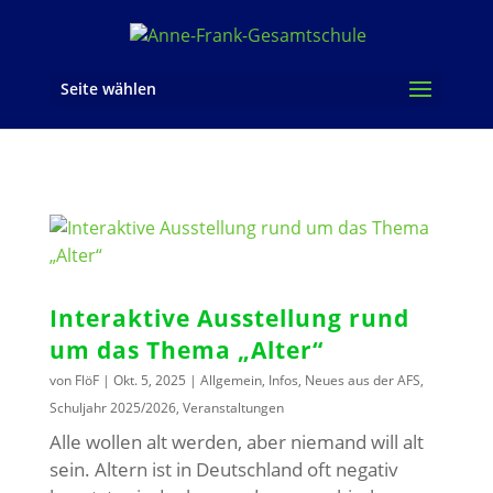
Seite wählen
Interaktive Ausstellung rund
um das Thema „Alter“
von
FlöF
|
Okt. 5, 2025
|
Allgemein
,
Infos
,
Neues aus der AFS
,
Schuljahr 2025/2026
,
Veranstaltungen
Alle wollen alt werden, aber niemand will alt
sein. Altern ist in Deutschland oft negativ