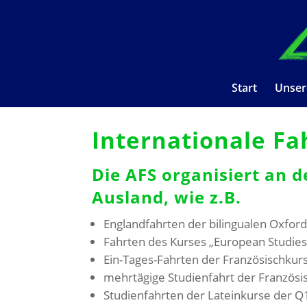
Start
Unser
Internationale Fa
Die AFS organisiert an 
Ausland, wie z.B.
Englandfahrten der bilingualen Oxfor
Fahrten des Kurses „European Studies
Ein-Tages-Fahrten der Französischkur
mehrtägige Studienfahrt der Französis
Studienfahrten der Lateinkurse der 