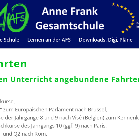
e Schule
Lernen an der AFS
Downloads, Digi, Pläne
hrten
den Unterricht angebundene Fahrte
dkurse,
“ zum Europäischen Parlament nach Brüssel,
se der Jahrgänge 8 und 9 nach Visé (Belgien) zum Kennen
chkurse des Jahrgangs 10 (ggf. 9) nach Paris,
Q1 und Q2 nach Rom,