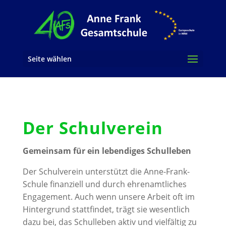
Seite wählen
Der Schulverein
Gemeinsam für ein lebendiges Schulleben
Der Schulverein unterstützt die Anne-Frank-
Schule finanziell und durch ehrenamtliches
Engagement. Auch wenn unsere Arbeit oft im
Hintergrund stattfindet, trägt sie wesentlich
dazu bei, das Schulleben aktiv und vielfältig zu