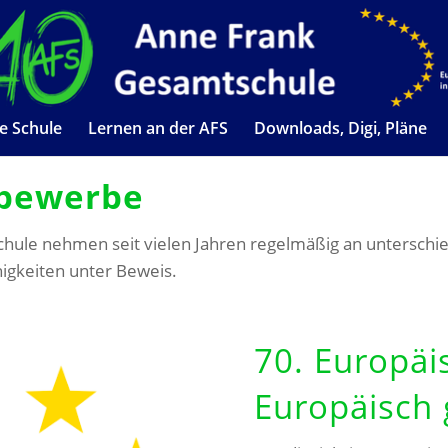
e Schule
Lernen an der AFS
Downloads, Digi, Pläne
tbewerbe
ule nehmen seit vielen Jahren regelmäßig an unterschie
higkeiten unter Beweis.
70. Europäi
Europäisch 