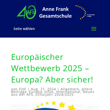
Seite wählen
Europäischer
Wettbewerb 2025 –
Europa? Aber sicher!
von
FlöF
|
Aug. 21, 2024
|
Allgemein
,
ältere
Beiträge
,
Europa
,
Infos
,
International
,
Neues
aus der AFS
,
Schuljahr 2024/2025