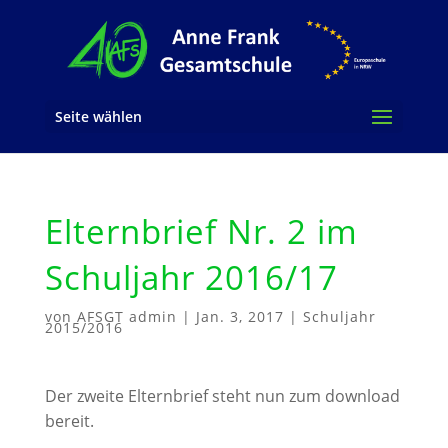
Seite wählen
Elternbrief Nr. 2 im
Schuljahr 2016/17
von
AFSGT admin
|
Jan. 3, 2017
|
Schuljahr
2015/2016
Der zweite Elternbrief steht nun zum download
bereit.