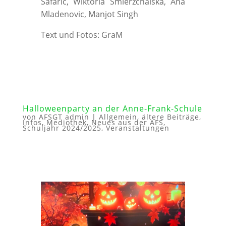
Safaric, Wiktoria Smierzchalska, Ana
Mladenovic, Manjot Singh
Text und Fotos: GraM
Halloweenparty an der Anne-Frank-Schule
von
AFSGT admin
|
Allgemein
,
ältere Beiträge
,
Infos
,
Mediothek
,
Neues aus der AFS
,
Schuljahr 2024/2025
,
Veranstaltungen