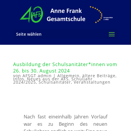
Seite wählen
Ausbildung der Schulsanitäter*innen vom
26. bis 30. August 2024
von
AFSGT admin
|
Allgemein
,
ältere Beiträge
,
Infos
,
Neues aus der AFS
,
Schuljahr
2024/2025
,
Schulsanitäter
,
Veranstaltungen
Nach fast eineinhalb Jahren Vorlauf
war es zu Beginn des neuen