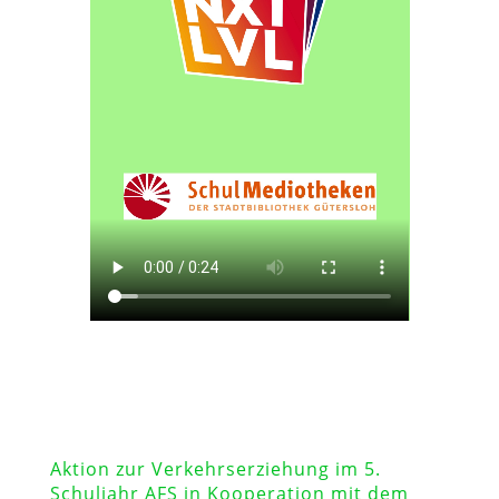
Aktion zur Verkehrserziehung im 5.
Schuljahr AFS in Kooperation mit dem