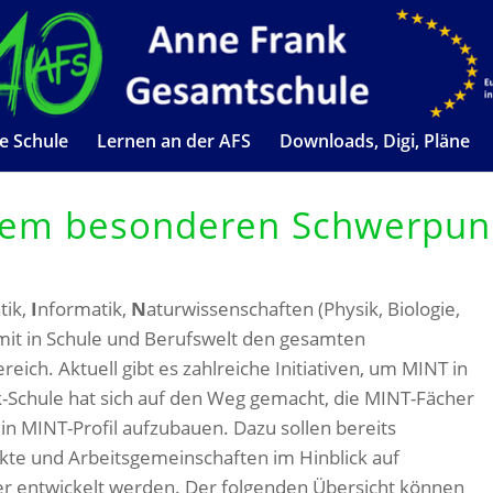
e Schule
Lernen an der AFS
Downloads, Digi, Pläne
 dem besonderen Schwerpun
tik,
I
nformatik,
N
aturwissenschaften (Physik, Biologie,
mit in Schule und Berufswelt den gesamten
eich. Aktuell gibt es zahlreiche Initiativen, um MINT in
k-Schule hat sich auf den Weg gemacht, die MINT-Fächer
n MINT-Profil aufzubauen. Dazu sollen bereits
kte und Arbeitsgemeinschaften im Hinblick auf
r entwickelt werden. Der folgenden Übersicht können