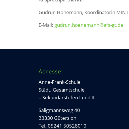
Gudrun Hönemann, Koordinatorin MINT
E-Mail:
gudrun.hoenemann@afs-gt.de
Adresse:
Anne-Frank-Schule
Städt. Gesamtschule
– Sekundarstufen I und II
Saligmannsweg 40
33330 Gütersloh
Tel. 05241 50528010