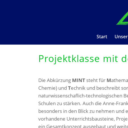
Start
Unser
Projektklasse mit
Die Abkürzung
MINT
steht für
M
athema
Chemie) und
T
echnik und beschreibt so
naturwissenschaflich-technologischen Ber
Schulen zu stärken. Auch die Anne-Fran
besonders in den Blick zu nehmen und ei
vorhandene Unterrichtsbausteine, Proje
ein Gesamtkonzept ausgebaut und weite