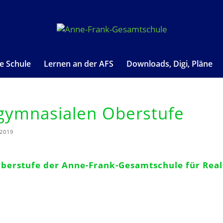
e Schule
Lernen an der AFS
Downloads, Digi, Pläne
 gymnasialen Oberstufe
/2019
berstufe der Anne-Frank-Gesamtschule für Real