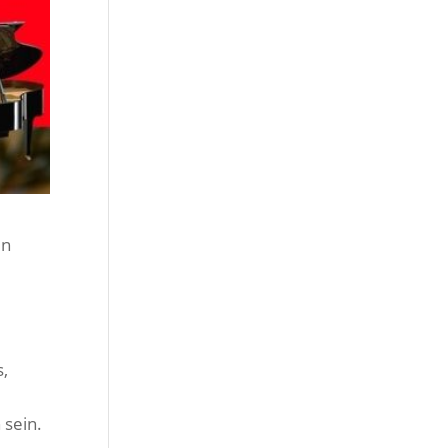
en
s,
 sein.