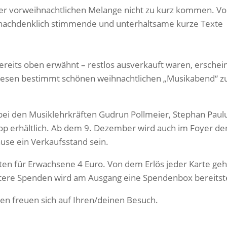
ser vorweihnachtlichen Melange nicht zu kurz kommen. V
achdenklich stimmende und unterhaltsame kurze Texte
bereits oben erwähnt – restlos ausverkauft waren, erschei
r diesen bestimmt schönen weihnachtlichen „Musikabend“ z
 bei den Musiklehrkräften Gudrun Pollmeier, Stephan Paul
op erhältlich. Ab dem 9. Dezember wird auch im Foyer de
use ein Verkaufsstand sein.
ten für Erwachsene 4 Euro. Von dem Erlös jeder Karte geh
weitere Spenden wird am Ausgang eine Spendenbox bereits
ten freuen sich auf Ihren/deinen Besuch.