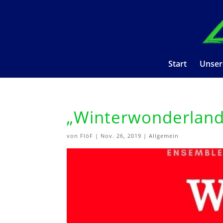
Start
Unser
„Winterwonderland
von
FlöF
|
Nov. 26, 2019
|
Allgemein