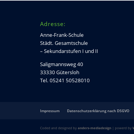
Adresse:
Anne-Frank-Schule
Städt. Gesamtschule
– Sekundarstufen I und II
Saligmannsweg 40
33330 Gütersloh
Tel. 05241 50528010
Impressum
Datenschutzerklärung nach DSGVO
Coded and designed by
anders-mediadesign
| powerd by