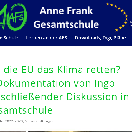
e Schule
Lernen an der AFS
Downloads, Digi, Pläne
die EU das Klima retten?
-Dokumentation von Ingo
schließender Diskussion in
samtschule
ahr 2022/2023
,
Veranstaltungen