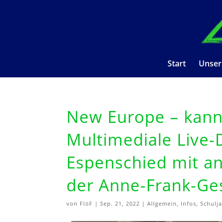
Start
Unser
New Europe – kann 
Multimediale Live
Espenschied mit an
der Anne-Frank-Ge
von
FlöF
|
Sep. 21, 2022
|
Allgemein
,
Infos
,
Schulj