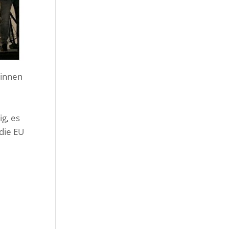
*innen
g, es
die EU