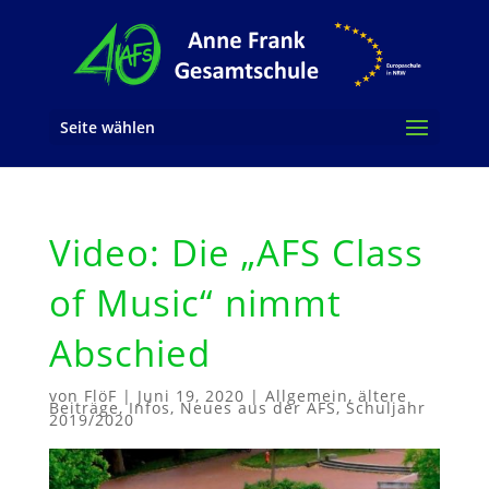
Seite wählen
Video: Die „AFS Class
of Music“ nimmt
Abschied
von
FlöF
|
Juni 19, 2020
|
Allgemein
,
ältere
Beiträge
,
Infos
,
Neues aus der AFS
,
Schuljahr
2019/2020