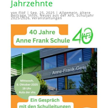
Jahrzehnte
von
FlöF
|
Sep. 25, 2025
|
Allgemein
,
ältere
Beiträge
,
Infos
,
Neues aus der AFS
,
Schuljahr
2025/2026
,
Veranstaltungen