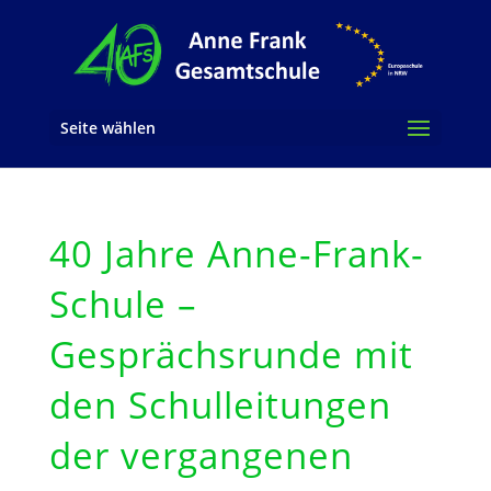
Seite wählen
40 Jahre Anne-Frank-
Schule –
Gesprächsrunde mit
den Schulleitungen
der vergangenen