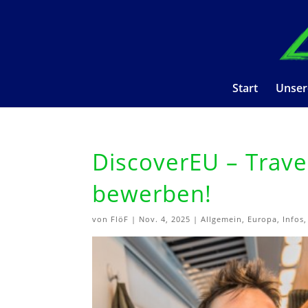
Start
Unser
DiscoverEU – Travel
bewerben!
von
FlöF
|
Nov. 4, 2025
|
Allgemein
,
Europa
,
Infos