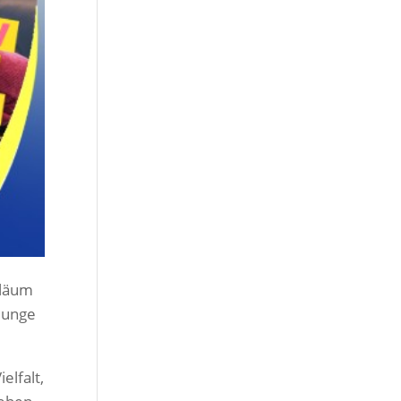
iläum
junge
elfalt,