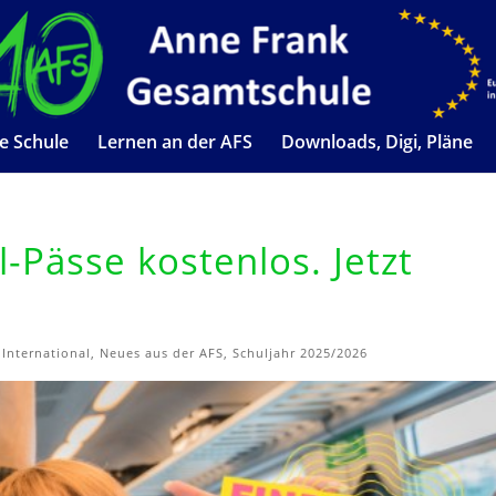
e Schule
Lernen an der AFS
Downloads, Digi, Pläne
-Pässe kostenlos. Jetzt
,
International
,
Neues aus der AFS
,
Schuljahr 2025/2026