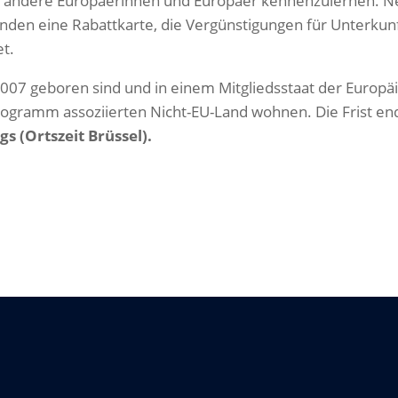
nd andere Europäerinnen und Europäer kennenzulernen. 
nden eine Rabattkarte, die Vergünstigungen für Unterkun
et.
2007 geboren sind und in einem Mitgliedsstaat der Europä
gramm assoziierten Nicht-EU-Land wohnen. Die Frist en
gs (Ortszeit Brüssel).