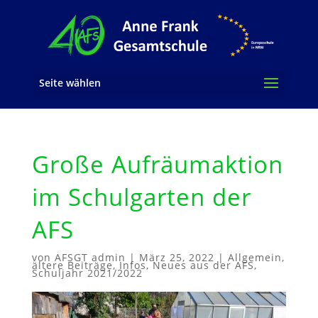
Seite wählen
Große Aufräumaktion
im Schulgarten der
AFS
von
AFSGT admin
|
März 25, 2022
|
Allgemein
,
ältere Beiträge
,
Infos
,
Neues aus der AFS
,
Schuljahr 2021/2022