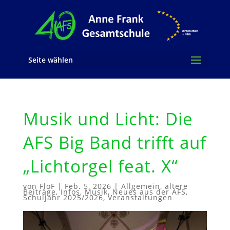
Seite wählen
Musik und Licht: Die
AFS Big Band trifft auf
„Lichtorgel feat. X“
von
FlöF
|
Feb. 5, 2026
|
Allgemein
,
ältere
Beiträge
,
Infos
,
Musik
,
Neues aus der AFS
,
Schuljahr 2025/2026
,
Veranstaltungen