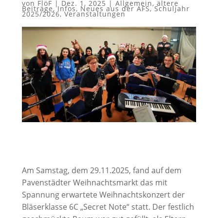
von
FlöF
|
Dez. 1, 2025
|
Allgemein
,
ältere
Beiträge
,
Infos
,
Neues aus der AFS
,
Schuljahr
2025/2026
,
Veranstaltungen
Am Samstag, dem 29.11.2025, fand auf dem
Pavenstädter Weihnachtsmarkt das mit
Spannung erwartete Weihnachtskonzert der
Bläserklasse 6C „Secret Note“ statt. Der festlich