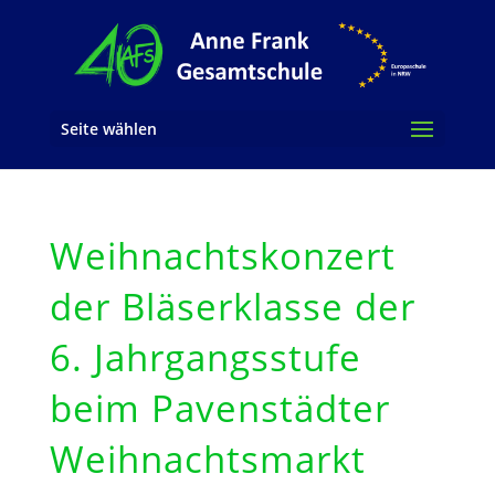
Seite wählen
Weihnachtskonzert
der Bläserklasse der
6. Jahrgangsstufe
beim Pavenstädter
Weihnachtsmarkt