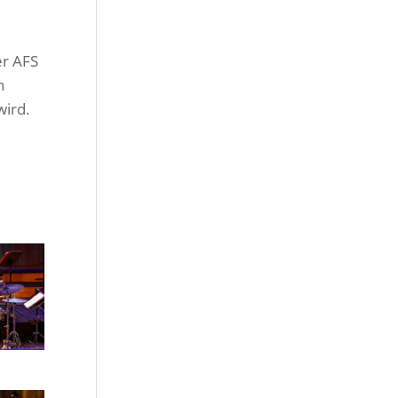
er AFS
n
wird.