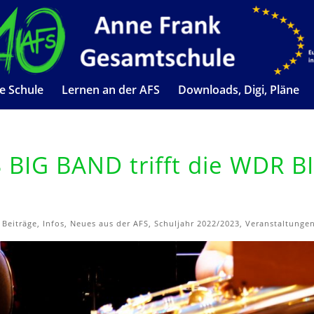
e Schule
Lernen an der AFS
Downloads, Digi, Pläne
 BIG BAND trifft die WDR B
e Beiträge
,
Infos
,
Neues aus der AFS
,
Schuljahr 2022/2023
,
Veranstaltunge