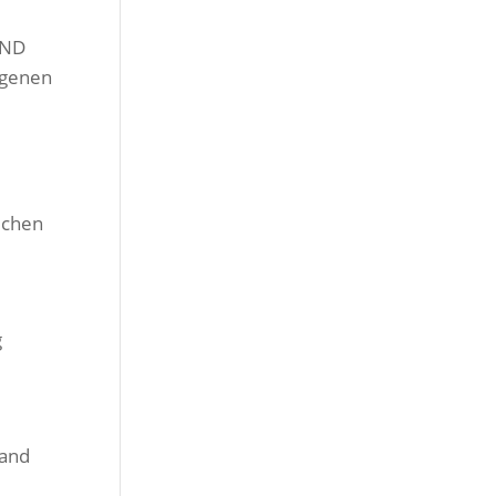
AND
igenen
ichen
g
Band