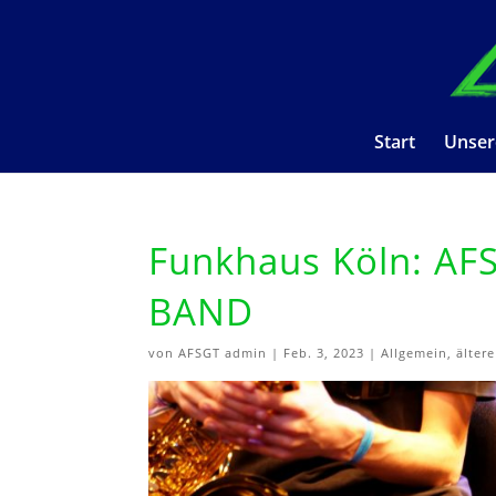
Start
Unser
Funkhaus Köln: AFS
BAND
von
AFSGT admin
|
Feb. 3, 2023
|
Allgemein
,
älter