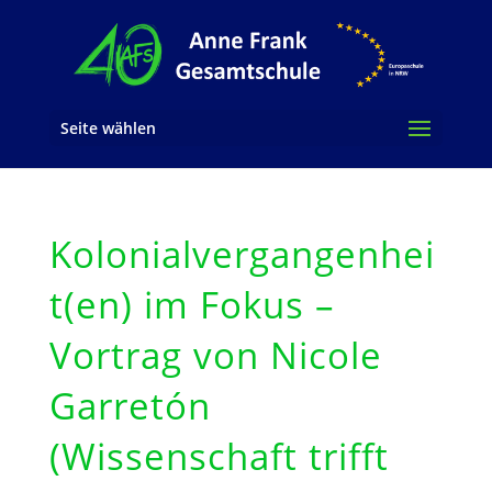
Seite wählen
Kolonialvergangenhei
t(en) im Fokus –
Vortrag von Nicole
Garretón
(Wissenschaft trifft