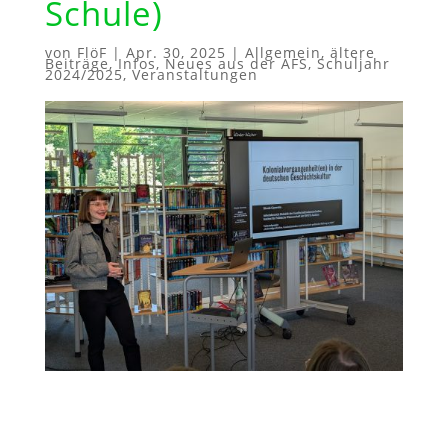
Schule)
von
FlöF
|
Apr. 30, 2025
|
Allgemein
,
ältere
Beiträge
,
Infos
,
Neues aus der AFS
,
Schuljahr
2024/2025
,
Veranstaltungen