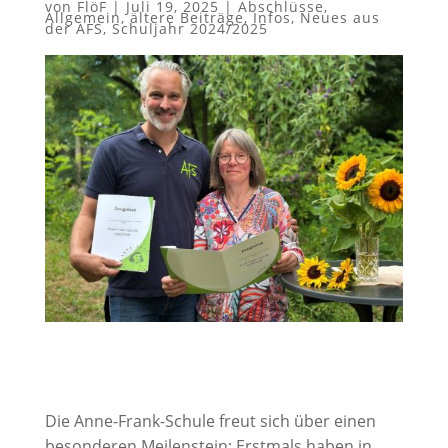
von
FlöF
|
Juli 19, 2025
|
Abschlüsse
,
Allgemein
,
ältere Beiträge
,
Infos
,
Neues aus
der AFS
,
Schuljahr 2024/2025
Die Anne-Frank-Schule freut sich über einen
besonderen Meilenstein: Erstmals haben in