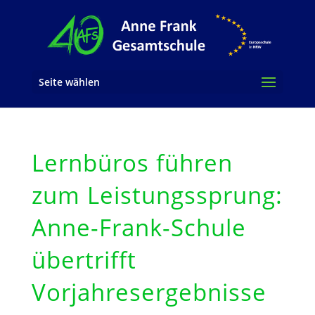
Seite wählen
Lernbüros führen
zum Leistungssprung:
Anne-Frank-Schule
übertrifft
Vorjahresergebnisse