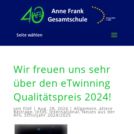
Seite wählen
Wir freuen uns sehr
über den eTwinning
Qualitätspreis 2024!
von
FlöF
|
Aug. 28, 2024
|
Allgemein
,
ältere
Beiträge
,
Infos
,
International
,
Neues aus der
AFS
,
Schuljahr 2024/2025