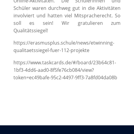
Online-Aktivitäten. Die Schülerinnen und
Schüler waren durchweg gut in die Aktivitäten
involviert und hatten viel Mitspracherecht. So
soll es sein! Wir gratulieren zum
Qualitätssiegel!
https://erasmusplus.schule/news/etwinning-
qualitaetssiegel-fuer-112-projekte
https://www.taskcards.de/#/board/23b64c81-
1bf3-4dd6-aad0-8f5fe76cb084/view?
token=ec49bafe-95c2-4497-9ff3-7a8fd04da08b