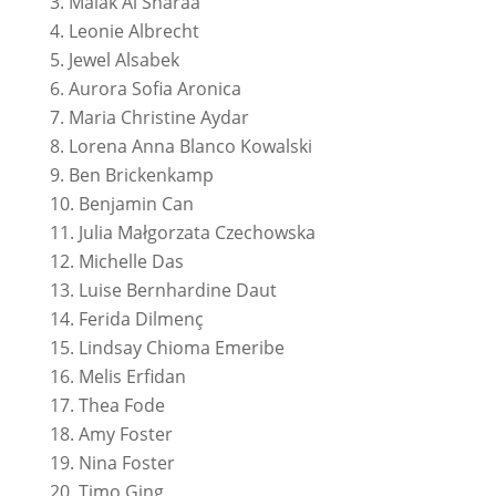
Malak Al Sharaa
Leonie Albrecht
Jewel Alsabek
Aurora Sofia Aronica
Maria Christine Aydar
Lorena Anna Blanco Kowalski
Ben Brickenkamp
Benjamin Can
Julia Małgorzata Czechowska
Michelle Das
Luise Bernhardine Daut
Ferida Dilmenç
Lindsay Chioma Emeribe
Melis Erfidan
Thea Fode
Amy Foster
Nina Foster
Timo Ging