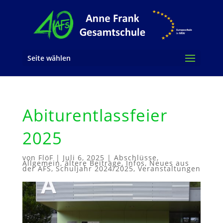
Seite wählen
Abiturentlassfeier
2025
von
FlöF
|
Juli 6, 2025
|
Abschlüsse
,
Allgemein
,
ältere Beiträge
,
Infos
,
Neues aus
der AFS
,
Schuljahr 2024/2025
,
Veranstaltungen