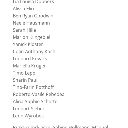
Lia Louisa Dübbers
Alissa Elio
Ben Ryan Goodwin
Neele Hausmann
Sarah Hille
Marlon Klingebiel
Yanick Kloster
Colin-Anthony Koch
Leonard Kovacs
Mariella Krüger
Timo Lepp
Sharin Paul
Tino-Farin Potthoff
Roberto-Vasile Rebedea
Alina-Sophie Schotte
Lennart Sieber
Lenn Wyrobek
Praktikumsklasse (Sabine Hollmann, Manuel