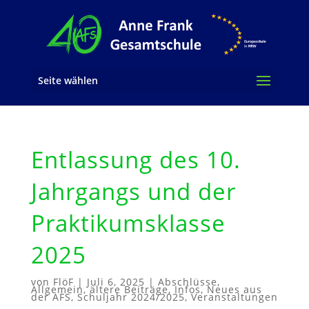
Seite wählen
Entlassung des 10.
Jahrgangs und der
Praktikumsklasse
2025
von
FlöF
|
Juli 6, 2025
|
Abschlüsse
,
Allgemein
,
ältere Beiträge
,
Infos
,
Neues aus
der AFS
,
Schuljahr 2024/2025
,
Veranstaltungen