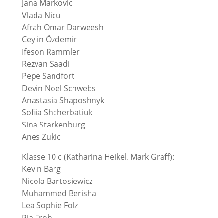
Jana Markovic
Vlada Nicu
Afrah Omar Darweesh
Ceylin Özdemir
Ifeson Rammler
Rezvan Saadi
Pepe Sandfort
Devin Noel Schwebs
Anastasia Shaposhnyk
Sofiia Shcherbatiuk
Sina Starkenburg
Anes Zukic
Klasse 10 c (Katharina Heikel, Mark Graff):
Kevin Barg
Nicola Bartosiewicz
Muhammed Berisha
Lea Sophie Folz
Pia Froh