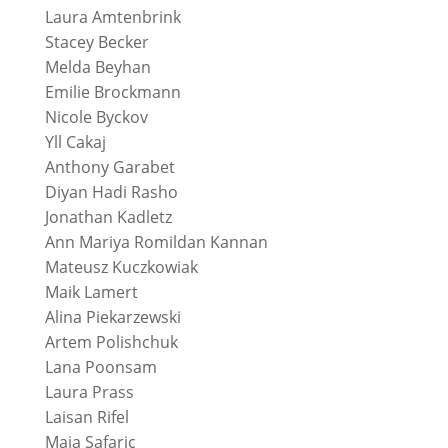
Laura Amtenbrink
Stacey Becker
Melda Beyhan
Emilie Brockmann
Nicole Byckov
Yll Cakaj
Anthony Garabet
Diyan Hadi Rasho
Jonathan Kadletz
Ann Mariya Romildan Kannan
Mateusz Kuczkowiak
Maik Lamert
Alina Piekarzewski
Artem Polishchuk
Lana Poonsam
Laura Prass
Laisan Rifel
Maja Safaric