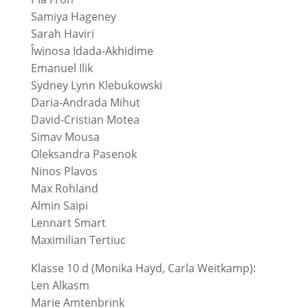
Samiya Hageney
Sarah Haviri
Îwinosa Idada-Akhidime
Emanuel Ilik
Sydney Lynn Klebukowski
Daria-Andrada Mihut
David-Cristian Motea
Simav Mousa
Oleksandra Pasenok
Ninos Plavos
Max Rohland
Almin Saipi
Lennart Smart
Maximilian Tertiuc
Klasse 10 d (Monika Hayd, Carla Weitkamp):
Len Alkasm
Marie Amtenbrink