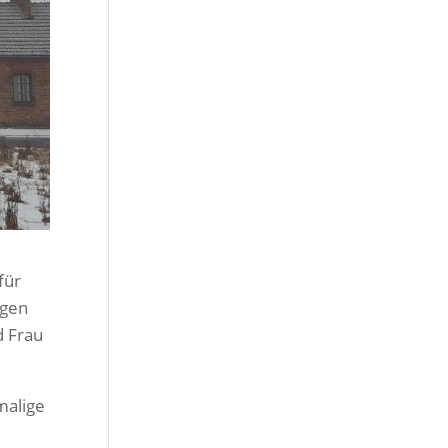
für
agen
d Frau
malige