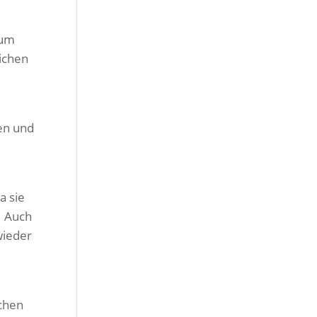
zum
ichen
en und
a sie
. Auch
wieder
chen