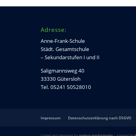
Adresse:
Anne-Frank-Schule
Städt. Gesamtschule
– Sekundarstufen I und II
Saligmannsweg 40
33330 Gütersloh
Tel. 05241 50528010
Impressum
Datenschutzerklärung nach DSGVO
Coded and designed by
anders-mediadesign
| powerd by