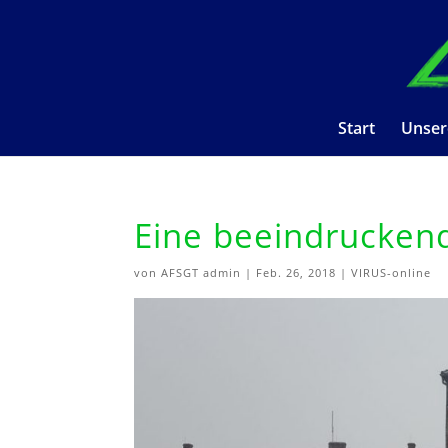
Start
Unser
Eine beeindruckend
von
AFSGT admin
|
Feb. 26, 2018
|
VIRUS-online