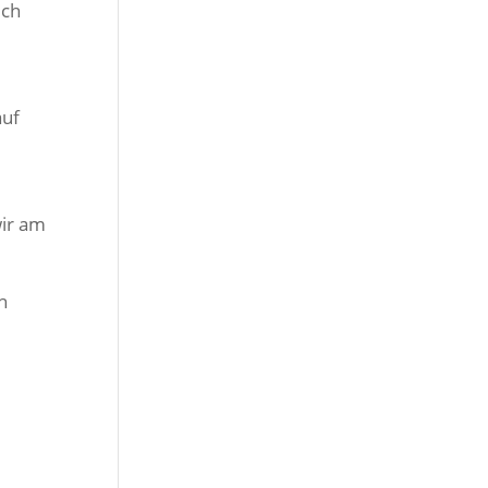
ich
auf
wir am
h