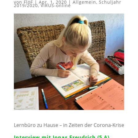
von
FlöF
|
Apr. 1, 2020
|
Allgemein
,
Schuljahr
2019/2020
,
VIRUS-online
Lernbüro zu Hause – in Zeiten der Corona-Krise
Interview mit Jonas Freudrich (5 A)