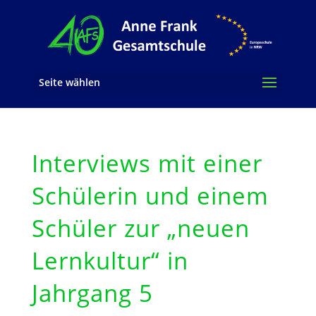
Seite wählen
Interviews mit einer
Schülerin und einem
Schüler zur „neuen
Lernkultur“ in
Jahrgang 5