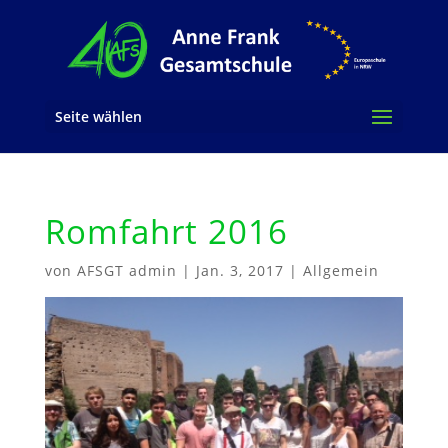
Seite wählen
Romfahrt 2016
von
AFSGT admin
|
Jan. 3, 2017
|
Allgemein