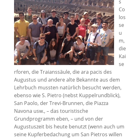
s
Co
los
se
u
m,
die
Kai
se
rforen, die Traianssäule, die ara pacis des
Augustus und andere alte Bekannte aus dem
Lehrbuch mussten natürlich besucht werden,
ebenso wie S. Pietro (nebst Kuppelrundblick),
San Paolo, der Trevi-Brunnen, die Piazza
Navona usw., – das touristische
Grundprogramm eben, – und von der
Augustuszeit bis heute benutzt (wenn auch um
seine Kupferbedachung um San Pietros willen