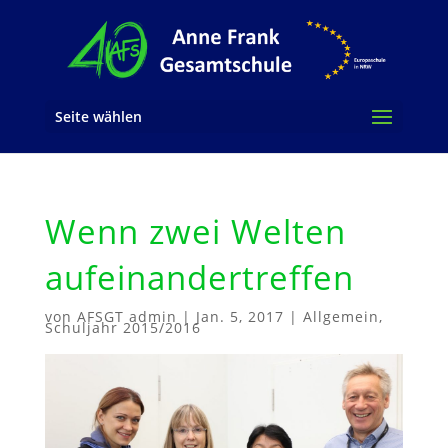
Seite wählen
Wenn zwei Welten
aufeinandertreffen
von
AFSGT admin
|
Jan. 5, 2017
|
Allgemein
,
Schuljahr 2015/2016