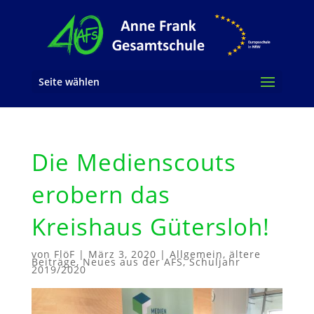
Seite wählen
Die Medienscouts
erobern das
Kreishaus Gütersloh!
von
FlöF
|
März 3, 2020
|
Allgemein
,
ältere
Beiträge
,
Neues aus der AFS
,
Schuljahr
2019/2020