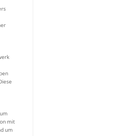
ers
ner
werk
eben
 Diese
 zum
ion mit
und um