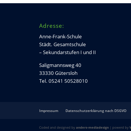
Adresse:
Anne-Frank-Schule
Städt. Gesamtschule
– Sekundarstufen I und II
Saligmannsweg 40
33330 Gütersloh
Tel. 05241 50528010
Impressum
Datenschutzerklärung nach DSGVO
Coded and designed by
anders-mediadesign
| powerd by