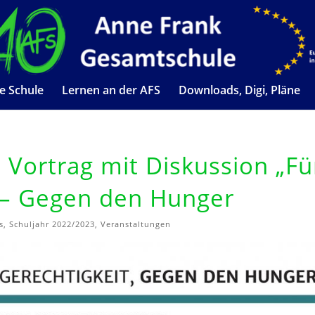
e Schule
Lernen an der AFS
Downloads, Digi, Pläne
 Vortrag mit Diskussion „Fü
t – Gegen den Hunger
s
,
Schuljahr 2022/2023
,
Veranstaltungen