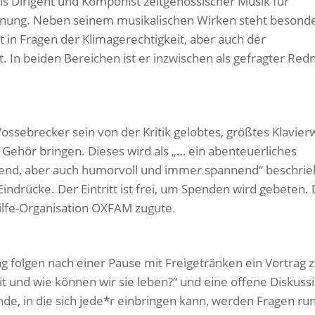
als Dirigent und Komponist zeitgenössischer Musik für
einung. Neben seinem musikalischen Wirken steht besond
t in Fragen der Klimagerechtigkeit, aber auch der
. In beiden Bereichen ist er inzwischen als gefragter Red
ssebrecker sein von der Kritik gelobtes, größtes Klavier
 Gehör bringen. Dieses wird als „… ein abenteuerliches
rührend, aber auch humorvoll und immer spannend“ beschri
indrücke. Der Eintritt ist frei, um Spenden wird gebeten.
lfe-Organisation OXFAM zugute.
g folgen nach einer Pause mit Freigetränken ein Vortrag
 und wie können wir sie leben?“ und eine offene Diskuss
de, in die sich jede*r einbringen kann, werden Fragen r