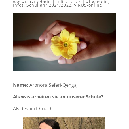
von
AFSGT admin
|
Juli 2, 2022
|
Allgemein
,
Infos
,
Schuljahr 2021/2022
,
VIRUS-online
Name:
Arbnora Seferi-Qengaj
Als was arbeiten sie an unserer Schule?
Als Respect-Coach