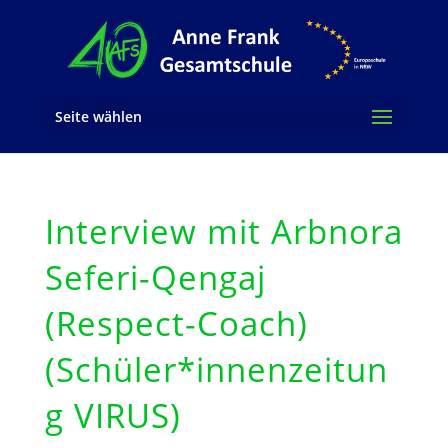
Seite wählen
Interview mit Arbnora
Seferi-Qengaj
(Respect-Coach)
(Schüler*innenzeitun
g VIRUS)