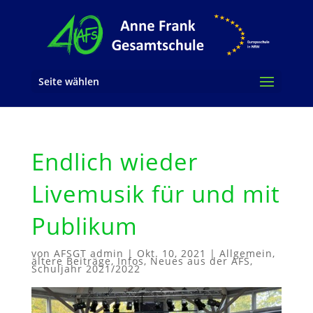
Seite wählen
Endlich wieder
Livemusik für und mit
Publikum
von
AFSGT admin
|
Okt. 10, 2021
|
Allgemein
,
ältere Beiträge
,
Infos
,
Neues aus der AFS
,
Schuljahr 2021/2022