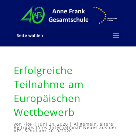
Seite wählen
Erfolgreiche
Teilnahme am
Europäischen
Wettbewerb
von
FlöF
|
Juni 24, 2020
|
Allgemein
,
ältere
Beiträge
,
Infos
,
International
,
Neues aus der
AFS
,
Schuljahr 2019/2020