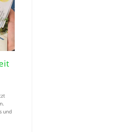
eit
tzt
n.
s und