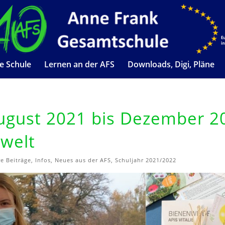
e Schule
Lernen an der AFS
Downloads, Digi, Pläne
August 2021 bis Dezember 2
welt
re Beiträge
,
Infos
,
Neues aus der AFS
,
Schuljahr 2021/2022