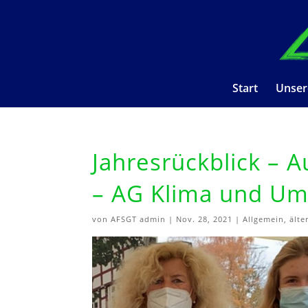
Start
Unser
Jahresrückblick – 
– AG Klima und Um
von
AFSGT admin
|
Nov. 28, 2021
|
Allgemein
,
älte