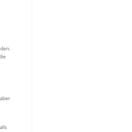
nden.
die
 aber
alls