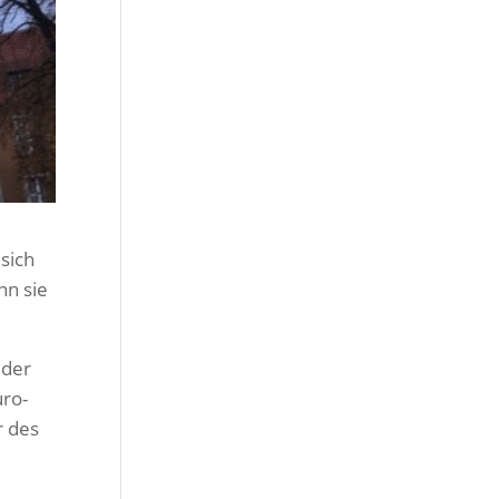
 sich
nn sie
eder
uro-
r des