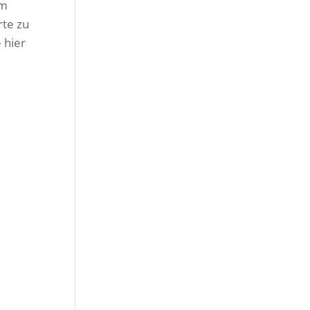
em
rte zu
 hier