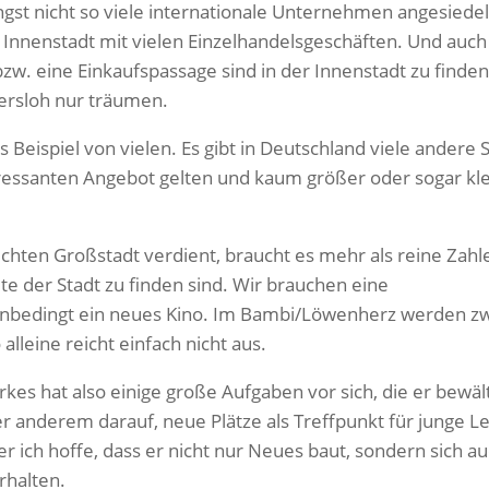
ngst nicht so viele internationale Unternehmen angesiedel
e Innenstadt mit vielen Einzelhandelsgeschäften. Und auch
bzw. eine Einkaufspassage sind in der Innenstadt zu finde
tersloh nur träumen.
 Beispiel von vielen. Es gibt in Deutschland viele andere 
eressanten Angebot gelten und kaum größer oder sogar kl
echten Großstadt verdient, braucht es mehr als reine Zah
eite der Stadt zu finden sind. Wir brauchen eine
unbedingt ein neues Kino. Im Bambi/Löwenherz werden z
alleine reicht einfach nicht aus.
es hat also einige große Aufgaben vor sich, die er bewäl
 anderem darauf, neue Plätze als Treffpunkt für junge L
er ich hoffe, dass er nicht nur Neues baut, sondern sich a
rhalten.