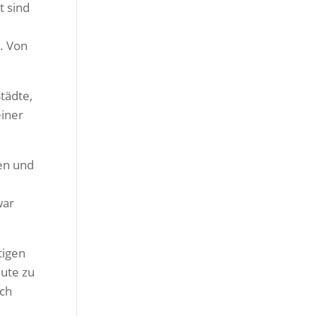
t sind
n. Von
Städte,
einer
len und
war
tigen
eute zu
uch