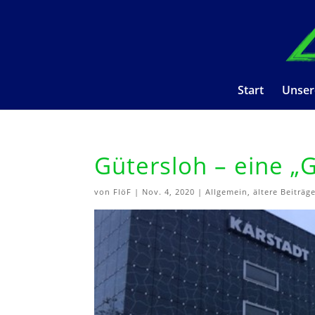
Start
Unser
Gütersloh – eine „
von
FlöF
|
Nov. 4, 2020
|
Allgemein
,
ältere Beiträg