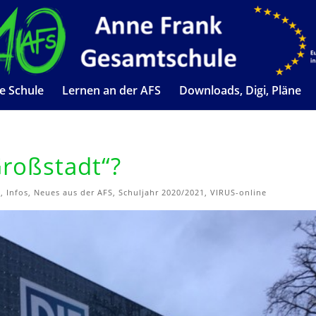
e Schule
Lernen an der AFS
Downloads, Digi, Pläne
Großstadt“?
e
,
Infos
,
Neues aus der AFS
,
Schuljahr 2020/2021
,
VIRUS-online