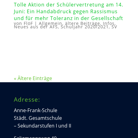
Tolle Aktion der Schülervertretung am 14.
Juni: Ein Handabdruck gegen Rassismus
und für mehr Toleranz in der Gesellschaft
von
FlöF
|
Allgemein
,
ältere Beiträge
,
Infos
,
Neues aus der AFS
,
Schuljahr 2020/2021
,
SV
« Ältere Einträge
Adresse:
Anne-Frank-Schule
Städt. Gesamtschule
– Sekundarstufen I und II