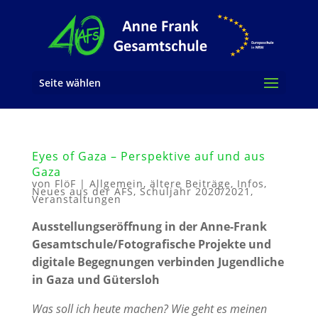
Seite wählen
Eyes of Gaza – Perspektive auf und aus
Gaza
von
FlöF
|
Allgemein
,
ältere Beiträge
,
Infos
,
Neues aus der AFS
,
Schuljahr 2020/2021
,
Veranstaltungen
Ausstellungseröffnung in der Anne-Frank
Gesamtschule/Fotografische Projekte und
digitale Begegnungen verbinden Jugendliche
in Gaza und Gütersloh
Was soll ich heute machen? Wie geht es meinen