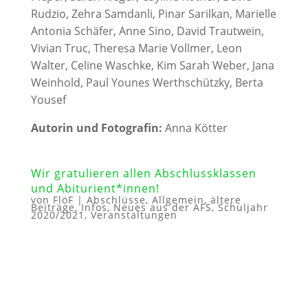
Rudzio, Zehra Samdanli, Pinar Sarilkan, Marielle
Antonia Schäfer, Anne Sino, David Trautwein,
Vivian Truc, Theresa Marie Vollmer, Leon
Walter, Celine Waschke, Kim Sarah Weber, Jana
Weinhold, Paul Younes Werthschützky, Berta
Yousef
Autorin und Fotografin:
Anna Kötter
Wir gratulieren allen Abschlussklassen
und Abiturient*innen!
von
FlöF
|
Abschlüsse
,
Allgemein
,
ältere
Beiträge
,
Infos
,
Neues aus der AFS
,
Schuljahr
2020/2021
,
Veranstaltungen