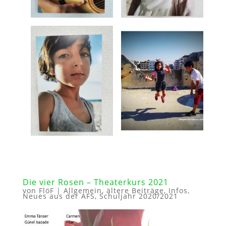
Die vier Rosen – Theaterkurs 2021
von
FlöF
|
Allgemein
,
ältere Beiträge
,
Infos
,
Neues aus der AFS
,
Schuljahr 2020/2021