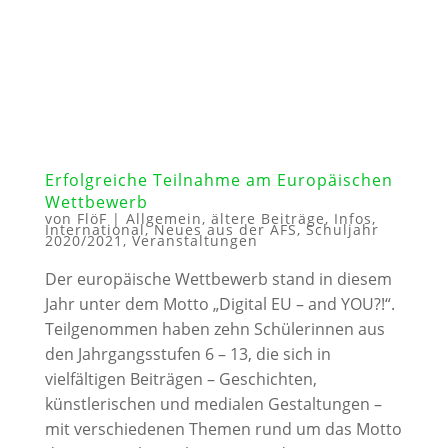
Erfolgreiche Teilnahme am Europäischen
Wettbewerb
von
FlöF
|
Allgemein
,
ältere Beiträge
,
Infos
,
International
,
Neues aus der AFS
,
Schuljahr
2020/2021
,
Veranstaltungen
Der europäische Wettbewerb stand in diesem
Jahr unter dem Motto „Digital EU – and YOU?!“.
Teilgenommen haben zehn Schülerinnen aus
den Jahrgangsstufen 6 – 13, die sich in
vielfältigen Beiträgen – Geschichten,
künstlerischen und medialen Gestaltungen –
mit verschiedenen Themen rund um das Motto