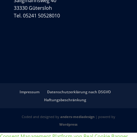
Saligmannsweg 40
33330 Gütersloh
Tel. 05241 50528010
Impressum
Datenschutzerklärung nach DSGVO
Haftungsbeschränkung
Coded and designed by
anders-mediadesign
| powerd by
Wordpress
Consent Management Platform von Real Cookie Banner