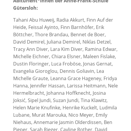
Abiturient*innen der Anne-Frank-Schule
Gütersloh:
Tahani Abu Huweij, Radia Akkurt, Finn Auf der
Heide, Feissal Ayinto, Finn Barnhöfer, Erik
Böttcher, Thore Brandau, Bennet de Boer,
David Demirel, Juliana Demirel, Niklas Detzel,
Tracy Ann Diver, Lara Kim Diver, Ramina Edwar,
Michelle Eichner, Chiara Elsner, Maleen Fislake,
Dustin Floringer, Luca Froböse, Jonas Gernat,
Evangelia Gioroglou, Dennis Goliavin, Lea
Michelle Graute, Leanna Grace Hageney, Fridya
Hanna, Jennifer Hassan, Larissa Heitmann, Nele
Hermelbracht, Johanna Hoffknecht, Josina
Joksić, Sipel Jundi, Suzan Jundi, Tina Klawitz,
Helen Marie Knufinke, Henrike Kuckelt, Ludmila
Lubane, Murat Marouka, Nico Meyer, Emily
Niehaus, Annemarie Jasmin Olderdissen, Ben
Pieper, Sarah Rieger, Cayline Rother, David