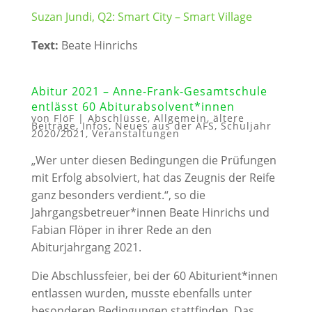
Suzan Jundi, Q2: Smart City – Smart Village
Text:
Beate Hinrichs
Abitur 2021 – Anne-Frank-Gesamtschule
entlässt 60 Abiturabsolvent*innen
von
FlöF
|
Abschlüsse
,
Allgemein
,
ältere
Beiträge
,
Infos
,
Neues aus der AFS
,
Schuljahr
2020/2021
,
Veranstaltungen
„Wer unter diesen Bedingungen die Prüfungen
mit Erfolg absolviert, hat das Zeugnis der Reife
ganz besonders verdient.“, so die
Jahrgangsbetreuer*innen Beate Hinrichs und
Fabian Flöper in ihrer Rede an den
Abiturjahrgang 2021.
Die Abschlussfeier, bei der 60 Abiturient*innen
entlassen wurden, musste ebenfalls unter
besonderen Bedingungen stattfinden. Das