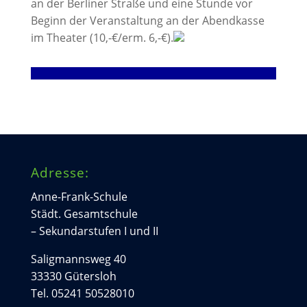
an der Berliner Straße und eine Stunde vor
Beginn der Veranstaltung an der Abendkasse
im Theater (10,-€/erm. 6,-€).
Adresse:
Anne-Frank-Schule
Städt. Gesamtschule
– Sekundarstufen I und II
Saligmannsweg 40
33330 Gütersloh
Tel. 05241 50528010