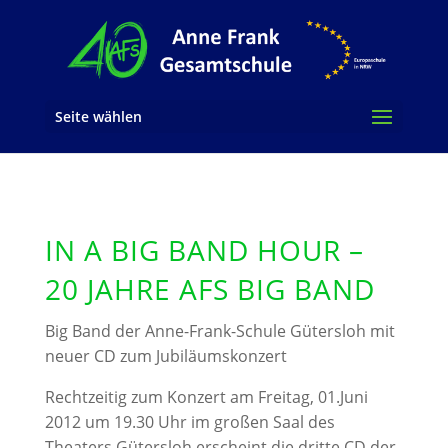
Seite wählen
IN A BIG BAND HOUR –
20 JAHRE AFS BIG BAND
Big Band der Anne-Frank-Schule Gütersloh mit
neuer CD zum Jubiläumskonzert
Rechtzeitig zum Konzert am Freitag, 01.Juni
2012 um 19.30 Uhr im großen Saal des
Theaters Gütersloh erscheint die dritte CD der