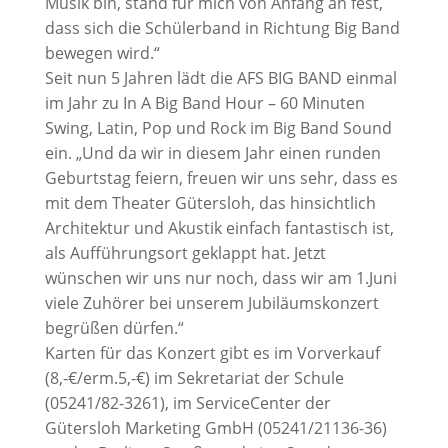
Musik bin, stand für mich von Anfang an fest,
dass sich die Schülerband in Richtung Big Band
bewegen wird.“
Seit nun 5 Jahren lädt die AFS BIG BAND einmal
im Jahr zu In A Big Band Hour – 60 Minuten
Swing, Latin, Pop und Rock im Big Band Sound
ein. „Und da wir in diesem Jahr einen runden
Geburtstag feiern, freuen wir uns sehr, dass es
mit dem Theater Gütersloh, das hinsichtlich
Architektur und Akustik einfach fantastisch ist,
als Aufführungsort geklappt hat. Jetzt
wünschen wir uns nur noch, dass wir am 1.Juni
viele Zuhörer bei unserem Jubiläumskonzert
begrüßen dürfen.“
Karten für das Konzert gibt es im Vorverkauf
(8,-€/erm.5,-€) im Sekretariat der Schule
(05241/82-3261), im ServiceCenter der
Gütersloh Marketing GmbH (05241/21136-36)