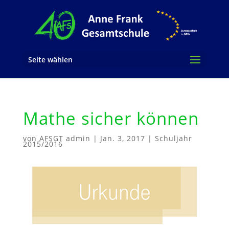
Seite wählen
Mathe sicher können
von
AFSGT admin
|
Jan. 3, 2017
|
Schuljahr
2015/2016